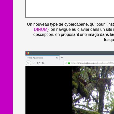
Image
Un nouveau type de cybercabane, qui pour l'insta
1
DINUM
—
), on navigue au clavier dans un site 
:
description, en proposant une image dans la
N
o
lesque
u
v
e
l
l
e
f
e
n
ê
t
r
e