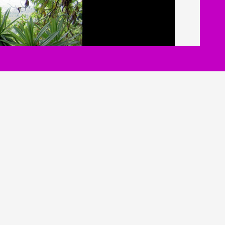
consulter avec un lecteur d'écran :
cybercabane
cteur d'écran type Orca. Affaire à suivre !