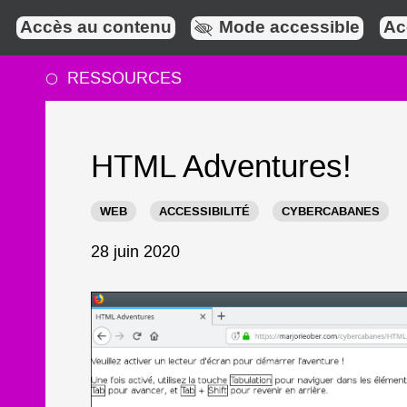
Accès au contenu
Mode accessible
Ac
RESSOURCES
○
Blog
HTML
:
Adventures!
HTML
Adventures!
WEB
ACCESSIBILITÉ
CYBERCABANES
28 juin 2020