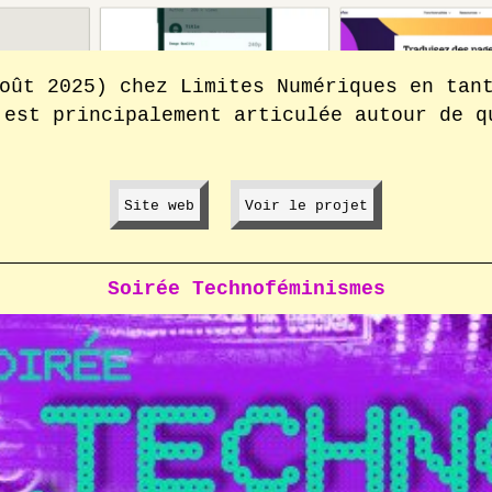
oût 2025) chez Limites Numériques en tan
'est principalement articulée autour de q
Site web
Limites
Voir le projet
Limites
Numériques
Numériques
–
Nouvelle
Soirée Technoféminismes
fenêtre