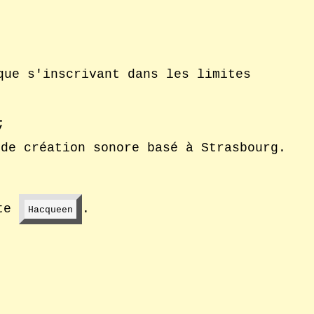
que s'inscrivant dans les limites
;
 de création sonore basé à Strasbourg.
– Nouvelle fenêtre
ste
.
Hacqueen