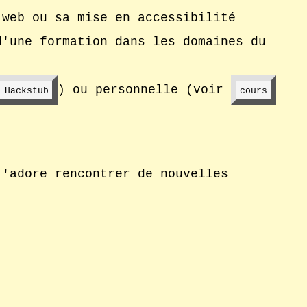
 web ou sa mise en accessibilité
d'une formation dans les domaines du
– Nouvelle fenêtre
– Nouve
) ou personnelle (voir
s
Hackstub
cours
j'adore rencontrer de nouvelles