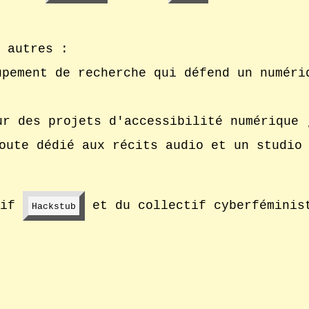
 autres :
nêtre
upement de recherche qui défend un numéri
ur des projets d'accessibilité numérique 
oute dédié aux récits audio et un studio
– Nouvelle fenêtre
tif
et du collectif cyberfémini
Hackstub
ad dédié dans une nouvelle fenêtre