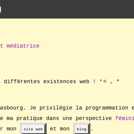
Glish
t médiatrice
s différentes existences web !
°✧ ｡ *
rasbourg. Je privilégie la programmation
re ma pratique dans une perspective
fémin
ur mon
et mon
.
site web
blog