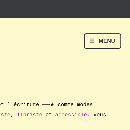
MENU
 et l'écriture
──★
comme modes
iste
,
libriste
et
accessible
. Vous