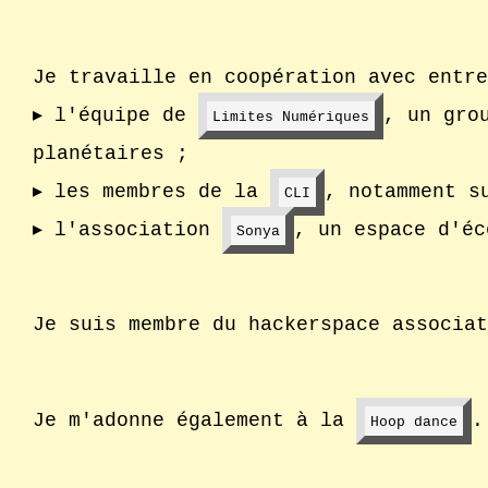
Je travaille en coopération avec entre
– Nouvelle fe
▸
l'équipe de
, un gro
Limites Numériques
planétaires ;
– Nouvelle fenêtre
▸
les membres de la
, notamment s
CLI
– Nouvelle fenêtre
▸
l'association
, un espace d'éc
Sonya
Je suis membre du
hackerspace
associa
– P
Je m'adonne également à la
.
Hoop dance