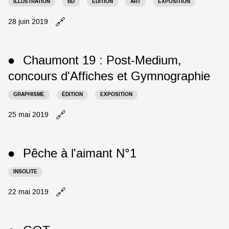
ILLUSTRATION
BD
ÉDITION
ART
EXPOSITION
🔗
Ouvrir
28 juin 2019
le
billet
Vu
Chaumont 19 :
Post-Medium
,
●
à
la
concours d'Affiches et Gymnographie
HEAR
:
GRAPHISME
ÉDITION
EXPOSITION
Exposition
des
🔗
Ouvrir
25 mai 2019
Diplômés
le
2019
billet
dans
Chaumont
Pêche à l'aimant N°1
un
●
19
nouvel
:
INSOLITE
onglet
Post-
Medium
,
🔗
Ouvrir
22 mai 2019
concours
le
d'Affiches
billet
et
Pêche
Gymnographie