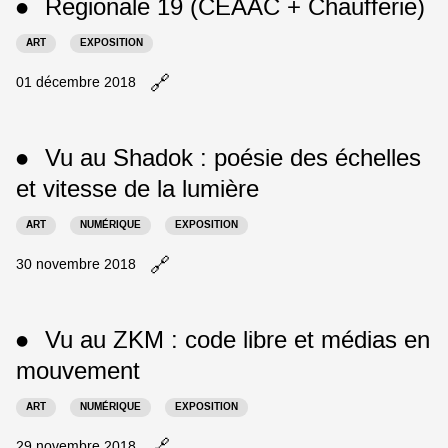
Regionale 19 (
CEAAC
+ Chaufferie)
Ramstein
●
au
(dans
Signe
ART
EXPOSITION
le
:
cadre
Richard
🔗
Ouvrir
01 décembre 2018
des
Niessen
le
Rencontres
et
billet
de
Pierre
Regionale
l'Illustrations
Faucheux
Vu au Shadok : poésie des échelles
●
19
19)
dans
(
CEAAC
et vitesse de la lumière
dans
un
+
un
nouvel
Chaufferie)
nouvel
ART
NUMÉRIQUE
EXPOSITION
onglet
dans
onglet
un
🔗
Ouvrir
30 novembre 2018
nouvel
le
onglet
billet
Vu
Vu au
ZKM
: code libre et médias en
●
au
Shadok
mouvement
:
poésie
ART
NUMÉRIQUE
EXPOSITION
des
échelles
🔗
Ouvrir
29 novembre 2018