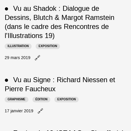
Vu
Vu au Shadok : Dialogue de
●
à
la
Dessins, Blutch & Margot Ramstein
Gaïté
(dans le cadre des Rencontres de
Lyrique
:
l'Illustrations 19)
Computer
Grrrls
.
ILLUSTRATION
EXPOSITION
Histoire⸱
s,
🔗
Ouvrir
29 mars 2019
genre⸱
le
s,
billet
technologie⸱
Vu
Vu au Signe : Richard Niessen et
s
●
au
dans
Shadok
Pierre Faucheux
un
:
nouvel
Dialogue
GRAPHISME
ÉDITION
EXPOSITION
onglet
de
Dessins,
🔗
Ouvrir
17 janvier 2019
Blutch
le
&
billet
Margot
Vu