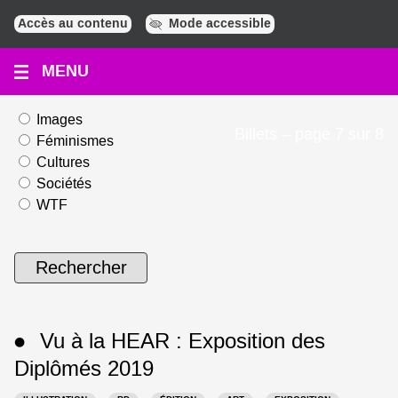
Accès au contenu
Mode accessible
MENU
Filtres
Images
Blog
Billets – page 7 sur 8
Féminismes
:
Cultures
Sociétés
WTF
Vu à la
HEAR
: Exposition des
●
Diplômés 2019