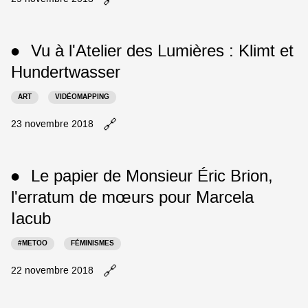
et
le
vitesse
billet
de
Vu
Vu à l'Atelier des Lumières : Klimt et
la
●
au
lumière
ZKM
Hundertwasser
dans
:
un
code
ART
VIDÉOMAPPING
nouvel
libre
onglet
et
🔗
Ouvrir
23 novembre 2018
médias
le
en
billet
mouvement
Vu
Le papier de Monsieur Éric Brion,
dans
●
à
un
l'Atelier
l'erratum de mœurs pour Marcela
nouvel
des
Iacub
onglet
Lumières
:
#METOO
FÉMINISMES
Klimt
et
🔗
Ouvrir
22 novembre 2018
Hundertwasser
le
dans
billet
un