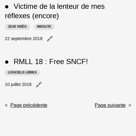
Le
nouvel
Victime de la lenteur de mes
●
papier
onglet
de
réflexes (encore)
Monsieur
Éric
JEUX VIDÉO
INSOLITE
Brion,
l'erratum
🔗
Ouvrir
22 septembre 2018
de
le
mœurs
billet
pour
Victime
RMLL 18
:
Free SNCF!
Marcela
●
de
Iacub
la
LOGICIELS LIBRES
dans
lenteur
un
de
🔗
Ouvrir
10 juillet 2018
nouvel
mes
le
onglet
réflexes
billet
(encore)
RMLL
dans
<
Page précédente
Page suivante
>
18
un
:
nouvel
Free
onglet
SNCF!
dans