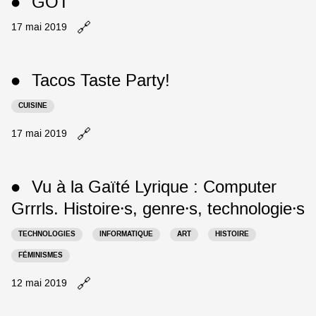
GOT
●
à
dans
l'aimant
un
🔗
Ouvrir
17 mai 2019
N°1
nouvel
le
dans
onglet
billet
un
GOT
nouvel
Tacos Taste Party!
●
dans
onglet
un
CUISINE
nouvel
onglet
🔗
Ouvrir
17 mai 2019
le
billet
Tacos
Vu à la Gaïté Lyrique :
Computer
●
Taste
Party!
Grrrls
. Histoire⸱s, genre⸱s, technologie⸱s
dans
un
TECHNOLOGIES
INFORMATIQUE
ART
HISTOIRE
nouvel
FÉMINISMES
onglet
🔗
Ouvrir
12 mai 2019
le
billet